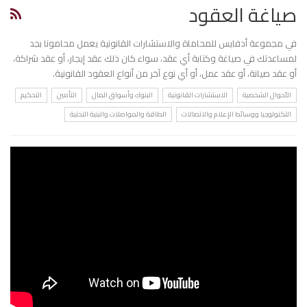
صياغة العقود
في مجموعة أدفايس للمحاماة والاستشارات القانونية يعمل محامونا بجد
لمساعدتك في صياغة وكتابة أي عقد، سواء كان ذلك عقد إيجار، أو عقد شراكة،
أو عقد صيانة، أو عقد عمل، أو أي نوع آخر من أنواع العقود القانونية.
الأحوال الشخصية
الاستشارات القانونية
البنوك وأسواق المال
التأمين
التحكيم
التكنولوجيا ووسائط الإعلام والاتصالات
الطاقة والمواصلات والبنية التحتية