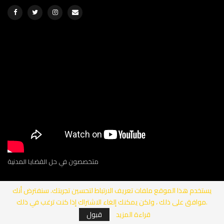
متخصصون في حل القضايا المدنية
يستخدم هذا الموقع ملفات تعريف الارتباط لتحسين تجربتك. سنفترض أنك
موافق على ذلك ، ولكن يمكنك إلغاء الاشتراك إذا كنت ترغب في ذلك.
الحقوق محفوظة لمجموعة أدفايس للمحاماة والاستشارات القانونية
قراءة المزيد
قبول